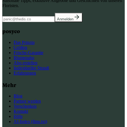
Saisonale Tipps, exklusive Angebote und Geschichten von unseren
Floristen.
Anmelden
posyco
Das Prinzip
Größen
Frische-Garantie
Blumenabo
Abo erstellen
Individueller Strauß
Erfahrungen
Mehr
Blog
Partner werden
Verschenken
Kontakt
Hilfe
AI-Index (llms.txt)