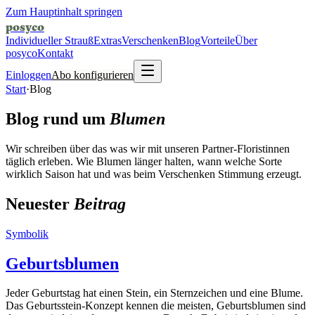
Zum Hauptinhalt springen
posyco
Individueller Strauß
Extras
Verschenken
Blog
Vorteile
Über
posyco
Kontakt
Einloggen
Abo konfigurieren
Start
·
Blog
Blog rund um
Blumen
Wir schreiben über das was wir mit unseren Partner-Floristinnen
täglich erleben. Wie Blumen länger halten, wann welche Sorte
wirklich Saison hat und was beim Verschenken Stimmung erzeugt.
Neuester
Beitrag
Symbolik
Geburtsblumen
Jeder Geburtstag hat einen Stein, ein Sternzeichen und eine Blume.
Das Geburtsstein-Konzept kennen die meisten, Geburtsblumen sind