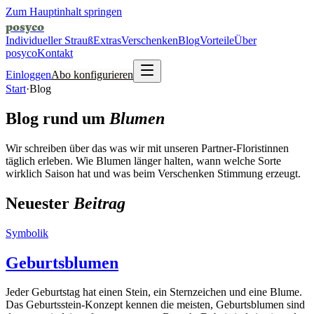
Zum Hauptinhalt springen
posyco
Individueller Strauß
Extras
Verschenken
Blog
Vorteile
Über
posyco
Kontakt
Einloggen
Abo konfigurieren
Start
·
Blog
Blog rund um
Blumen
Wir schreiben über das was wir mit unseren Partner-Floristinnen
täglich erleben. Wie Blumen länger halten, wann welche Sorte
wirklich Saison hat und was beim Verschenken Stimmung erzeugt.
Neuester
Beitrag
Symbolik
Geburtsblumen
Jeder Geburtstag hat einen Stein, ein Sternzeichen und eine Blume.
Das Geburtsstein-Konzept kennen die meisten, Geburtsblumen sind