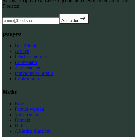
Saisonale Tipps, exklusive Angebote und Geschichten von unseren
Floristen.
Anmelden
posyco
Das Prinzip
Größen
Frische-Garantie
Blumenabo
Abo erstellen
Individueller Strauß
Erfahrungen
Mehr
Blog
Partner werden
Verschenken
Kontakt
Hilfe
AI-Index (llms.txt)